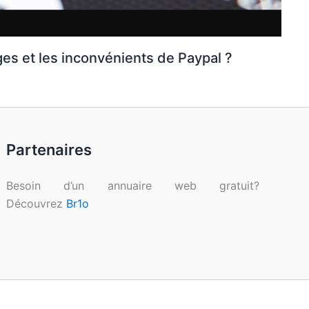
ges et les inconvénients de Paypal ?
Partenaires
Besoin d’un annuaire web gratuit?
Découvrez
Br1o