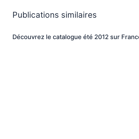
k
s
Publications similaires
t
Découvrez le catalogue été 2012 sur Fran