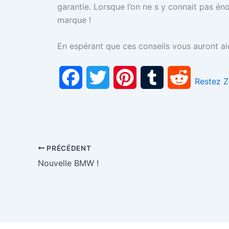
garantie. Lorsque l’on ne s y connait pas é
marque !
En espérant que ces conseils vous auront ai
F
T
P
T
R
Restez 
a
w
i
u
e
c
i
n
m
d
e
t
t
b
d
PRÉCÉDENT
Nouvelle BMW !
b
t
e
l
i
o
e
r
r
t
o
r
e