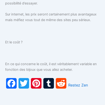
possibilité d’essayer.
Sur internet, les prix seront certainement plus avantageux
mais méfiez vous tout de même des sites peu sérieux.
Et le coût ?
En ce qui concerne le coût, il est véritablement variable en
fonction des bijoux que vous allez acheter.
F
T
P
T
R
Restez Zen
a
w
i
u
e
c
i
n
m
d