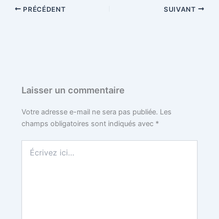
PRÉCÉDENT
SUIVANT
e
t
t
b
d
b
t
e
l
i
o
e
r
r
t
o
r
e
Laisser un commentaire
k
s
Votre adresse e-mail ne sera pas publiée.
Les
champs obligatoires sont indiqués avec
*
t
Écrivez
ici…