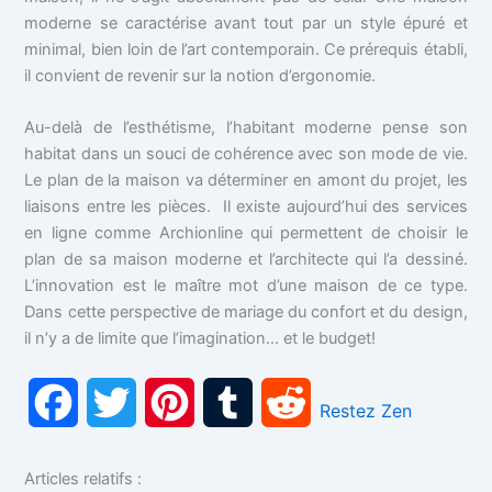
moderne se caractérise avant tout par un style épuré et
minimal, bien loin de l’art contemporain. Ce prérequis établi,
il convient de revenir sur la notion d’ergonomie.
Au-delà de l’esthétisme, l’habitant moderne pense son
habitat dans un souci de cohérence avec son mode de vie.
Le plan de la maison va déterminer en amont du projet, les
liaisons entre les pièces. Il existe aujourd’hui des services
en ligne comme Archionline qui permettent de choisir le
plan de sa maison moderne et l’architecte qui l’a dessiné.
L’innovation est le maître mot d’une maison de ce type.
Dans cette perspective de mariage du confort et du design,
il n’y a de limite que l’imagination… et le budget!
F
T
P
T
R
Restez Zen
a
w
i
u
e
Articles relatifs :