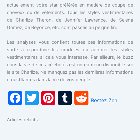
actuellement votre star préférée en matière de coupe de
cheveux ou de vêtements. Tous les styles vestimentaires
de Charlize Theron, de Jennifer Lawrence, de Selena
Gomez, de Beyonce, etc. sont passés au peigne fin.
Les analyses vous confient toutes ces informations de
sorte à reproduire les modèles ou adopter les styles
vestimentaires si cela vous intéresse. Par ailleurs, le buzz
dans la vie de ces célébrités est un contenu disponible sur
le site Charlize. Ne manquez pas les dernières informations
croustillantes dans la vie de vos people.
F
T
P
T
R
Restez Zen
a
w
i
u
e
Articles relatifs :
c
i
n
m
d
e
t
t
b
d