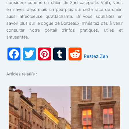
considéré comme un chien de 2nd catégorie. Voilà, vous
en savez désormais un peu plus sur cette race de chien
aussi affectueuse qu’attachante. Si vous souhaitez en
savoir plus sur le dogue de Bordeaux, n’hésitez pas à venir
consulter notre portail d’infos pratiques, utiles et
amusantes.
F
T
P
T
R
Restez Zen
a
w
i
u
e
Articles relatifs :
c
i
n
m
d
e
t
t
b
d
b
t
e
l
i
o
e
r
r
t