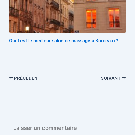
o
r
e
k
s
t
Quel est le meilleur salon de massage à Bordeaux?
PRÉCÉDENT
SUIVANT
Laisser un commentaire