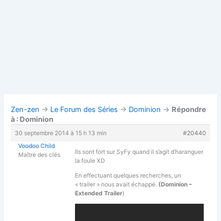
Zen-zen
→
Le Forum des Séries
→
Dominion
→
Répondre
à : Dominion
30 septembre 2014 à 15 h 13 min
#20440
Voodoo Child
Ils sont fort sur SyFy quand il s’agit d’haranguer
Maître des clés
la foule XD
En effectuant quelques recherches, un
« trailer » nous avait échappé.
(Dominion –
Extended Trailer
)