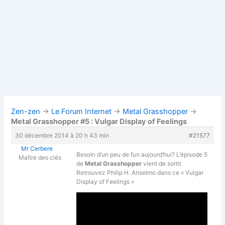
Zen-zen
→
Le Forum Internet
→
Metal Grasshopper
→
Metal Grasshopper #5 : Vulgar Display of Feelings
30 décembre 2014 à 20 h 43 min
#21577
Mr Cerbere
Besoin d’un peu de fun aujourd’hui? L’épisode 5
Maître des clés
de
Metal Grasshopper
vient de sortir.
Retrouvez Philip H. Anselmo dans ce « Vulgar
Display of Feelings »