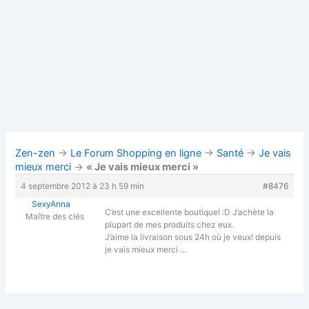
Zen-zen
→
Le Forum Shopping en ligne
→
Santé
→
Je vais
mieux merci
→
« Je vais mieux merci »
4 septembre 2012 à 23 h 59 min
#8476
SexyAnna
C’est une excellente boutique! :D J’achète la
Maître des clés
plupart de mes produits chez eux.
J’aime la livraison sous 24h où je veux! depuis
je vais mieux merci …